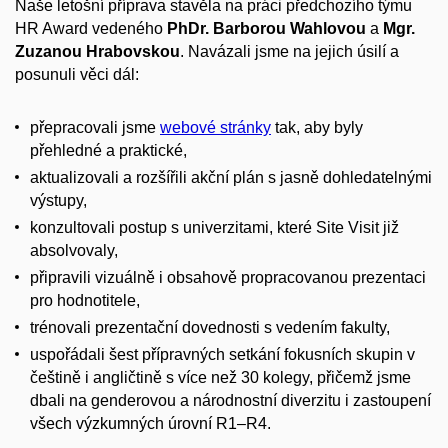
Naše letošní příprava stavěla na práci předchozího týmu
HR Award vedeného
PhDr. Barborou Wahlovou
a
Mgr.
Zuzanou Hrabovskou
. Navázali jsme na jejich úsilí a
posunuli věci dál:
přepracovali jsme
webové stránky
tak, aby byly
přehledné a praktické,
aktualizovali a rozšířili akční plán s jasně dohledatelnými
výstupy,
konzultovali postup s univerzitami, které Site Visit již
absolvovaly,
připravili vizuálně i obsahově propracovanou prezentaci
pro hodnotitele,
trénovali prezentační dovednosti s vedením fakulty,
uspořádali šest přípravných setkání fokusních skupin v
češtině i angličtině s více než 30 kolegy, přičemž jsme
dbali na genderovou a národnostní diverzitu i zastoupení
všech výzkumných úrovní R1–R4.