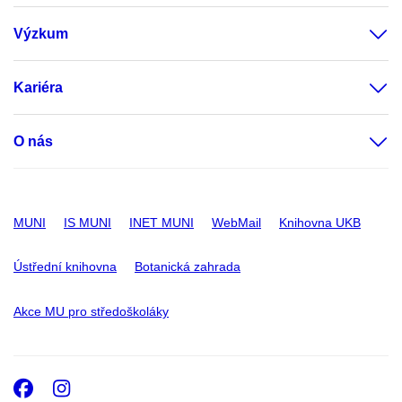
Výzkum
Kariéra
O nás
MUNI
IS MUNI
INET MUNI
WebMail
Knihovna UKB
Ústřední knihovna
Botanická zahrada
Akce MU pro středoškoláky
Facebook
Instagram