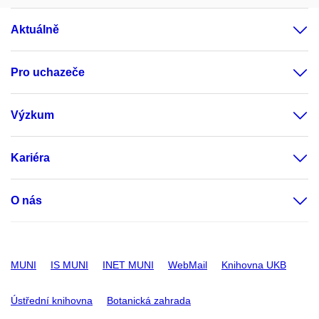
Aktuálně
Pro uchazeče
Výzkum
Kariéra
O nás
MUNI
IS MUNI
INET MUNI
WebMail
Knihovna UKB
Ústřední knihovna
Botanická zahrada