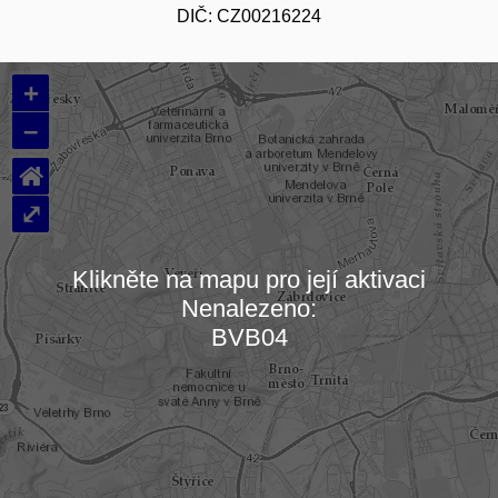
DIČ: CZ00216224
+
–
⌂
⤢
Klikněte na mapu pro její aktivaci
Nenalezeno:
Načítám mapu…
BVB04