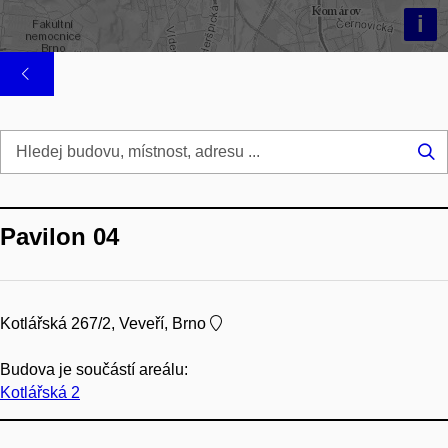
i
Hl
...
Pavilon 04
Kotlářská 267/2, Veveří, Brno
Budova je součástí areálu:
Kotlářská 2