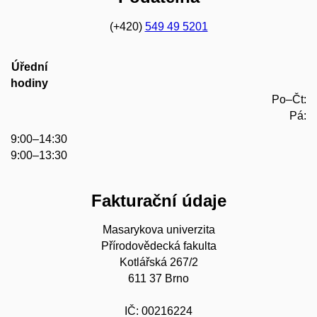
(+420)
549 49 5201
Úřední
hodiny
Po–Čt:
Pá:
9:00–14:30
9:00–13:30
Fakturační údaje
Masarykova univerzita
Přírodovědecká fakulta
Kotlářská 267/2
611 37 Brno
IČ: 00216224