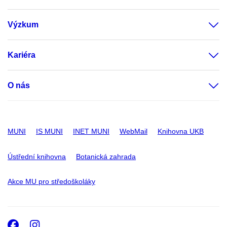
Výzkum
Kariéra
O nás
MUNI
IS MUNI
INET MUNI
WebMail
Knihovna UKB
Ústřední knihovna
Botanická zahrada
Akce MU pro středoškoláky
Facebook
Instagram