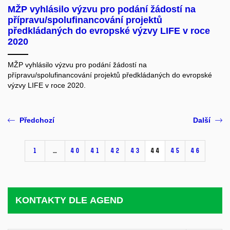
MŽP vyhlásilo výzvu pro podání žádostí na
přípravu/spolufinancování projektů
předkládaných do evropské výzvy LIFE v roce
2020
MŽP vyhlásilo výzvu pro podání žádostí na
přípravu/spolufinancování projektů předkládaných do evropské
výzvy LIFE v roce 2020.
Předchozí
Další
1
…
40
41
42
43
44
45
46
KONTAKTY DLE AGEND