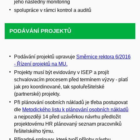
jeho následný monitoring
spolupráce v rámci kontrol a auditů
PODÁVÁNÍ
PROJEKTŮ
Podávání projektů upravuje
Směrnice rektora 6/2016
- Řízení projektů na MU.
Projekty musí být evidovány v ISEP a projít
schvalovacím procesem před termínem výzvy - platí
jak pro koordinované, tak spoluřešitelské
(partnerské) projekty.
Při plánování osobních nákladů je třeba postupovat
dle
Metodického listu k plánování osobních nákladů
a nejpozději 14 před uzávěrkou návrhu předložit
projektovému HR plánovaný seznam pracovníků
řešitelského týmu.
Případné smlouvy, které tvoří přílohy návrhu