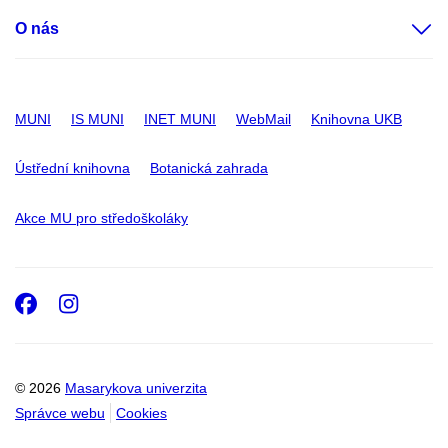
O nás
MUNI
IS MUNI
INET MUNI
WebMail
Knihovna UKB
Ústřední knihovna
Botanická zahrada
Akce MU pro středoškoláky
Facebook
Instagram
© 2026
Masarykova univerzita
Správce webu
Cookies