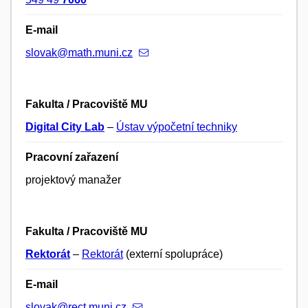
E-mail
slovak@math.muni.cz
Fakulta / Pracoviště MU
Digital City Lab
–
Ústav výpočetní techniky
Pracovní zařazení
projektový manažer
Fakulta / Pracoviště MU
Rektorát
–
Rektorát
(externí spolupráce)
E-mail
slovak@rect.muni.cz