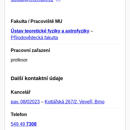
Fakulta / Pracoviště MU
Ústav teoretické fyziky a astrofyziky
–
Přírodovědecká fakulta
Pracovní zařazení
profesor
Další kontaktní údaje
Kancelář
pav. 08/02023
–
Kotlářská 267/2, Veveří, Brno
Telefon
549 49
7308