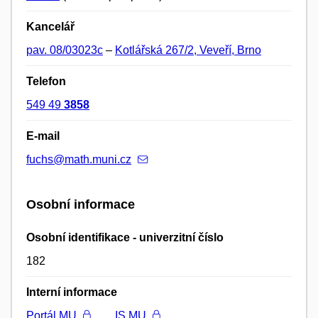
Kancelář
pav. 08/03023c
–
Kotlářská 267/2, Veveří, Brno
Telefon
549 49
3858
E-mail
fuchs@math.muni.cz
Osobní informace
Osobní identifikace - univerzitní číslo
182
Interní informace
Portál MU
IS MU