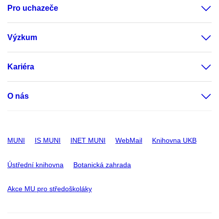
Pro uchazeče
Výzkum
Kariéra
O nás
MUNI
IS MUNI
INET MUNI
WebMail
Knihovna UKB
Ústřední knihovna
Botanická zahrada
Akce MU pro středoškoláky