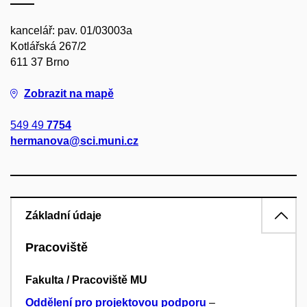
kancelář: pav. 01/03003a
Kotlářská 267/2
611 37 Brno
Zobrazit na mapě
549 49
7754
hermanova@sci.muni.cz
Základní údaje
Pracoviště
Fakulta / Pracoviště MU
Oddělení pro projektovou podporu
–