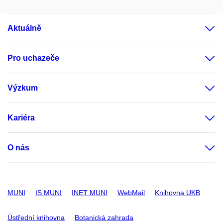
Aktuálně
Pro uchazeče
Výzkum
Kariéra
O nás
MUNI
IS MUNI
INET MUNI
WebMail
Knihovna UKB
Ústřední knihovna
Botanická zahrada