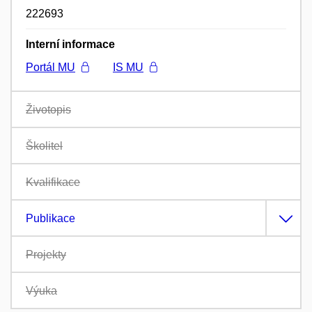
222693
Interní informace
Portál MU
IS MU
Životopis
Školitel
Kvalifikace
Publikace
Projekty
Výuka