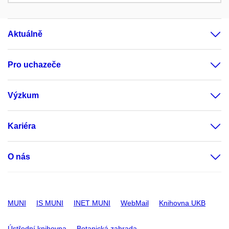
Aktuálně
Pro uchazeče
Výzkum
Kariéra
O nás
MUNI
IS MUNI
INET MUNI
WebMail
Knihovna UKB
Ústřední knihovna
Botanická zahrada