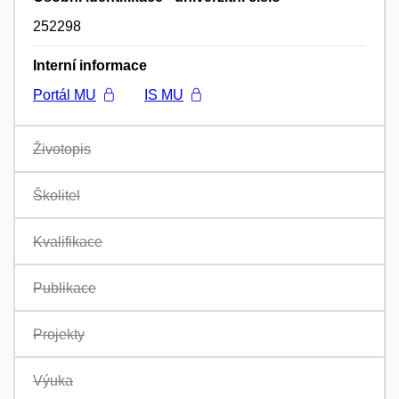
252298
Interní informace
Portál MU
IS MU
Životopis
Školitel
Kvalifikace
Publikace
Projekty
Výuka