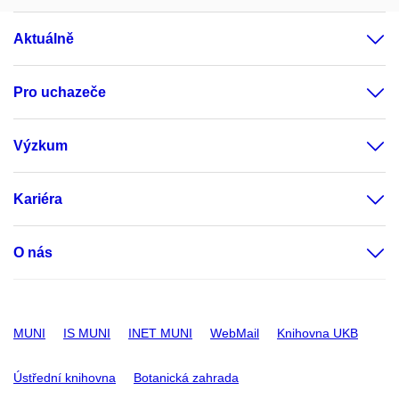
Aktuálně
Pro uchazeče
Výzkum
Kariéra
O nás
MUNI
IS MUNI
INET MUNI
WebMail
Knihovna UKB
Ústřední knihovna
Botanická zahrada