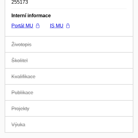
255173
Interní informace
Portál MU
IS MU
Životopis
Školitel
Kvalifikace
Publikace
Projekty
Výuka