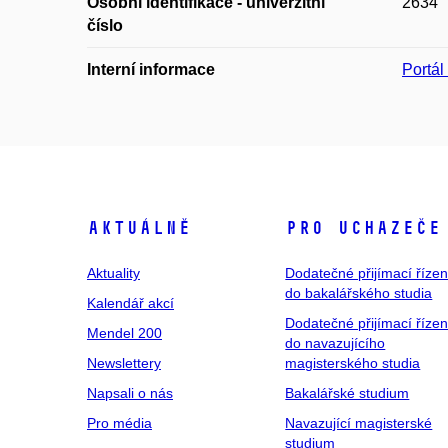
Osobní identifikace - univerzitní
2634
číslo
Interní informace
Portá
Aktuálně
Pro uchazeče
Aktuality
Dodatečné přijímací řízen
do bakalářského studia
Kalendář akcí
Dodatečné přijímací řízen
Mendel 200
do navazujícího
Newslettery
magisterského studia
Napsali o nás
Bakalářské studium
Pro média
Navazující magisterské
studium