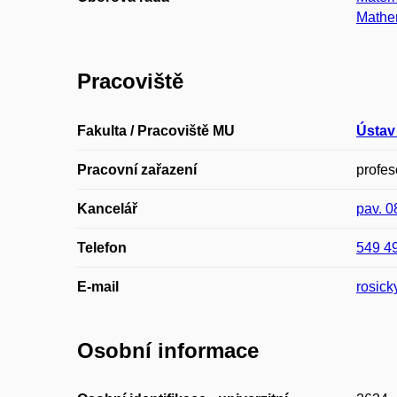
Mathem
Pracoviště
Fakulta / Pracoviště MU
Ústav 
Pracovní zařazení
profes
Kancelář
pav. 0
Telefon
549 4
E-mail
rosic
Osobní informace