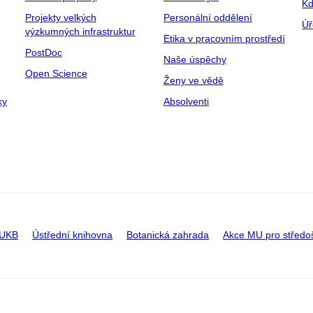
Kd
Projekty velkých
Personální oddělení
Úř
výzkumných infrastruktur
Etika v pracovním prostředí
PostDoc
Naše úspěchy
Open Science
Ženy ve vědě
ky
Absolventi
 UKB
Ústřední knihovna
Botanická zahrada
Akce MU pro středo