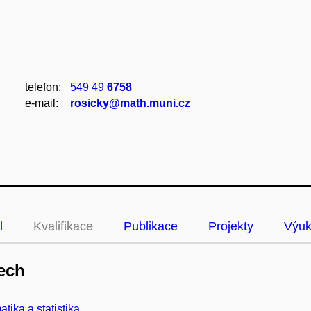
telefon:
549 49
6758
e‑mail:
rosicky@math.muni.cz
l
Kvalifikace
Publikace
Projekty
Výu
ech
tika a statistika