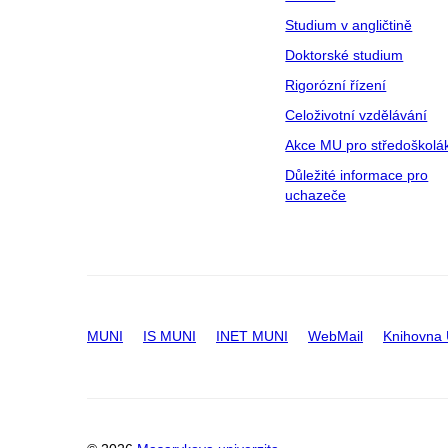
Studium v angličtině
Doktorské studium
Rigorózní řízení
Celoživotní vzdělávání
Akce MU pro středoškolá
Důležité informace pro
uchazeče
MUNI
IS MUNI
INET MUNI
WebMail
Knihovna