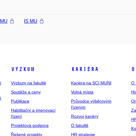
l MU
IS MU
Výzkum
Kariéra
O
í
Výzkum na fakultě
Kariéra na SCI MUNI
O 
Soutěže a ceny
Volná místa
Hi
í
Publikace
Průvodce výběrovým
Or
řízením
Habilitační a jmenovací
Za
řízení
Rozvoj kariéry
H
Projektová podpora
O fakultě
Ko
Řešené projekty
HR strategie