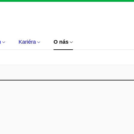
m
Kariéra
O nás