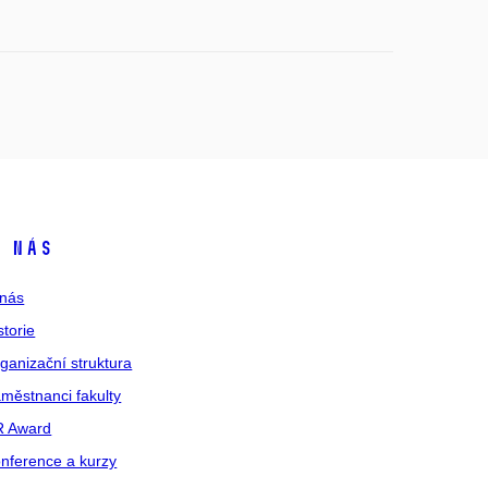
 nás
nás
storie
ganizační struktura
městnanci fakulty
R Award
nference a kurzy