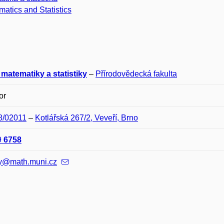
atics and Statistics
matematiky a statistiky
–
Přírodovědecká fakulta
or
8/02011
–
Kotlářská 267/2, Veveří, Brno
9
6758
ky@math.muni.cz