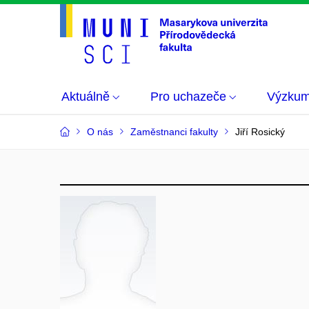
Aktuálně
Pro uchazeče
Výzku
O nás
Zaměstnanci fakulty
Jiří Rosický