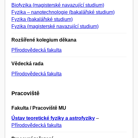
Biofyzika (magisterské navazující studium)
Fyzika – nanotechnologie (bakalářské studium)
Fyzika (bakalářské studium)
Fyzika (magisterské navazující studium)
Rozšířené kolegium děkana
Přírodovědecká fakulta
Vědecká rada
Přírodovědecká fakulta
Pracoviště
Fakulta / Pracoviště MU
Ústav teoretické fyziky a astrofyziky
–
Přírodovědecká fakulta