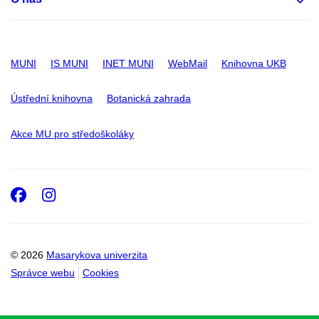
MUNI
IS MUNI
INET MUNI
WebMail
Knihovna UKB
Ústřední knihovna
Botanická zahrada
Akce MU pro středoškoláky
Facebook
Instagram
© 2026
Masarykova univerzita
Správce webu
Cookies