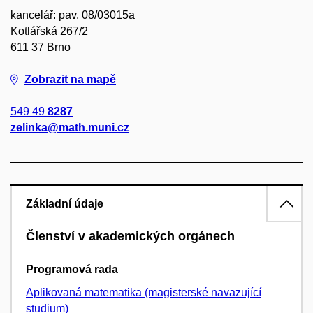
kancelář: pav. 08/03015a
Kotlářská 267/2
611 37 Brno
Zobrazit na mapě
549 49
8287
zelinka@math.muni.cz
Základní údaje
Členství v akademických orgánech
Programová rada
Aplikovaná matematika (magisterské navazující
studium)