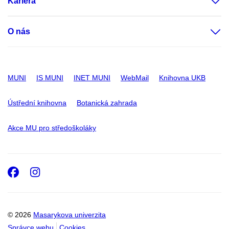
Kariéra
O nás
MUNI
IS MUNI
INET MUNI
WebMail
Knihovna UKB
Ústřední knihovna
Botanická zahrada
Akce MU pro středoškoláky
Facebook
Instagram
© 2026
Masarykova univerzita
Správce webu
Cookies